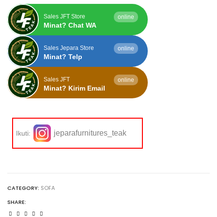
Sales JFT Store
online
Minat? Chat WA
Sales Jepara Store
online
Minat? Telp
Sales JFT
online
Minat? Kirim Email
jeparafurnitures_teak
Ikuti:
CATEGORY:
SOFA
SHARE: