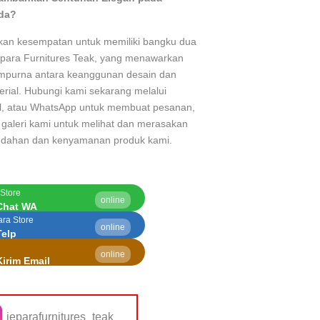
da?
kan kesempatan untuk memiliki bangku dua
Jepara Furnitures Teak, yang menawarkan
mpurna antara keanggunan desain dan
rial. Hubungi kami sekarang melalui
il, atau WhatsApp untuk membuat pesanan,
 galeri kami untuk melihat dan merasakan
ndahan dan kenyamanan produk kami.
 Store
online
Chat WA
ara Store
online
Telp
online
irim Email
jeparafurnitures_teak