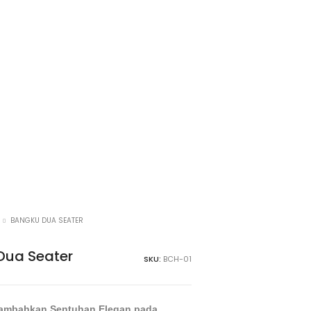
BANGKU DUA SEATER
Dua Seater
SKU:
BCH-01
nambahkan Sentuhan Elegan pada